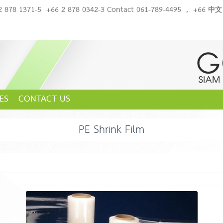
2 878 1371-5
+66 2 878 0342-3 Contact 061-789-4495
,
+66 中文 
ES
CONTACT US
PE Shrink Film