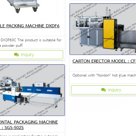
LE PACKING MACHINE DXDF6
DXDF60C The product is suitable for
a powder puff.
Inquiry
CARTON ERECTOR MODEL : CF
Optional with "Nordon" hot glue mac
Inquiry
ONTAL PACKAGING MACHINE
: SGS-502S