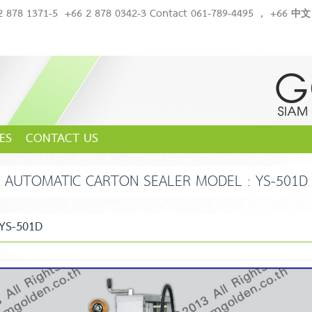
2 878 1371-5
+66 2 878 0342-3 Contact 061-789-4495
,
+66 中文 
ES
CONTACT US
AUTOMATIC CARTON SEALER MODEL : YS-501D
YS-501D