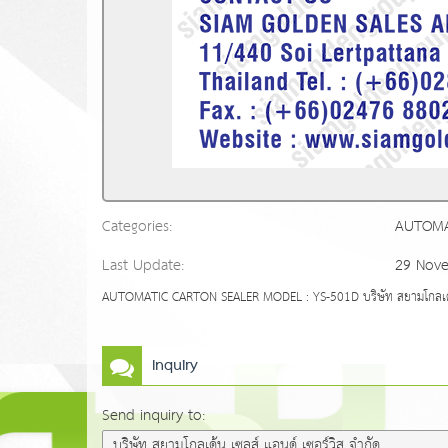
Categories:
AUTOMA
Last Update:
29 Nov
AUTOMATIC CARTON SEALER MODEL : YS-501D บริษัท สยามโกลเด้น 
Inquiry
Send inquiry to: